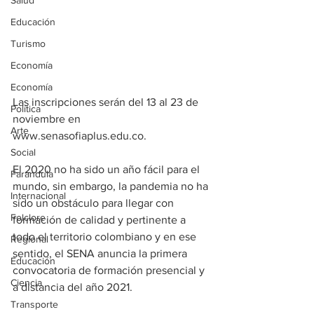
Salud
Educación
Turismo
Economía
Economía
Las inscripciones serán del 13 al 23 de 
Política
noviembre en 
Arte
www.senasofiaplus.edu.co. 
Social
El 2020 no ha sido un año fácil para el 
Farandula
mundo, sin embargo, la pandemia no ha 
Internacional
sido un obstáculo para llegar con 
Folclore
formación de calidad y pertinente a 
todo el territorio colombiano y en ese 
Regional
sentido, el SENA anuncia la primera 
Educación
convocatoria de formación presencial y 
Ciencia
a distancia del año 2021.
Transporte