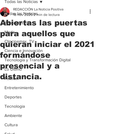
Todas las Noticias
REDACCIÓN La Noticia Positiva
Todas las Noticias
18 nov 2020
2 min de lectura
Abiertas las puertas
Agroindustria
para aquellos que
Moda
Clipcinemax_TV
quieran iniciar el 2021
Ciencia e Innovación
formándose
Tecnología y Transformación Digital
presencial y a
Lo Ultimo
distancia.
Politica
Entretenimiento
Deportes
Tecnologia
Ambiente
Cultura