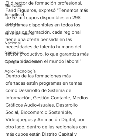
El director de formación profesional, 
Municipal
Farid Figueroa, expresó “Tenemos más 
Actualidad
de 57 mil cupos disponibles en 298 
Locales
programas disponibles en todos los 
niveles de formación, cada regional 
Entretenimiento
tiene una oferta pensada en las 
Nacional
necesidades de talento humano del 
Generales
sector productivo, lo que garantiza más 
oportunidades en el mundo laboral”.
Categoría sin título
Agro-Tecnología
Dentro de las formaciones más 
ofertadas están programas en temas 
como Desarrollo de Sistema de 
Información, Gestión Contable, Medios 
Gráficos Audiovisuales, Desarrollo 
Social, Biocomercio Sostenible, 
Videojuegos y Animación Digital, por 
otro lado, dentro de las regionales con 
más cupos están Distrito Capital y 