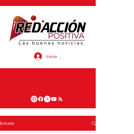
Iniciar sesión
Entrada