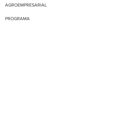
AGROEMPRESARIAL
PROGRAMA
NIVEL
CUPOS
MUNICIPO
GESTIÓN DOCUMENTAL
TECNÓLOGO
30
AGUACHICA
COORDINACIÓN DE PROCESOS 
LOGISTICOS
TECNÓLOGO
30
AGUACHICA
CONSTRUCCIÓN EN EDIFICACIONES
TECNÓLOGO
30