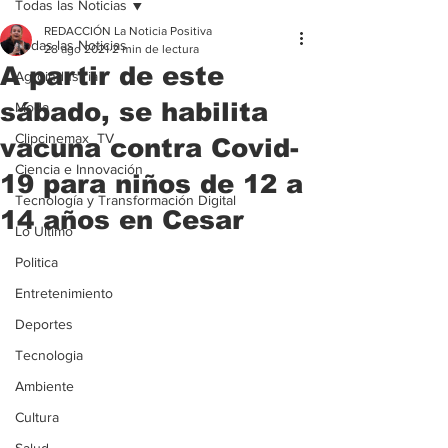
Todas las Noticias
REDACCIÓN La Noticia Positiva
Todas las Noticias
28 ago 2021
2 min de lectura
A partir de este
Agroindustria
sábado, se habilita
Moda
Clipcinemax_TV
vacuna contra Covid-
Ciencia e Innovación
19 para niños de 12 a
Tecnología y Transformación Digital
14 años en Cesar
Lo Ultimo
Politica
Entretenimiento
Deportes
Tecnologia
Ambiente
Cultura