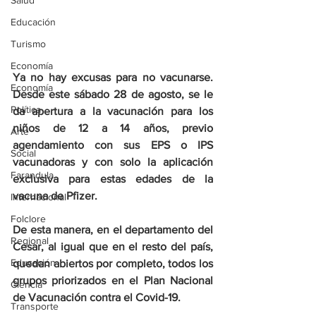
Salud
Educación
Turismo
Economía
Ya no hay excusas para no vacunarse. 
Economía
Desde este sábado 28 de agosto, se le 
Política
da apertura a la vacunación para los 
niños de 12 a 14 años, previo 
Arte
agendamiento con sus EPS o IPS 
Social
vacunadoras y con solo la aplicación 
Farandula
exclusiva para estas edades de la 
vacuna de Pfizer.
Internacional
Folclore
De esta manera, en el departamento del 
Regional
Cesar, al igual que en el resto del país, 
Educación
quedan abiertos por completo, todos los 
grupos priorizados en el Plan Nacional 
Ciencia
de Vacunación contra el Covid-19.
Transporte