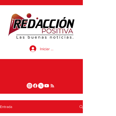
Iniciar sesión
Entrada