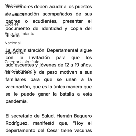
Municipal
Los menores deben acudir a los puestos 
de vacunación acompañados de sus 
Actualidad
padres o acudientes, presentar el 
Locales
documento de identidad y copia del 
Entretenimiento
mismo.
Nacional
La Administración Departamental sigue 
Generales
con la invitación para que los 
Categoría sin título
adolescentes y jóvenes de 12 a 19 años, 
Agro-Tecnología
se vacunen y de paso motiven a sus 
familiares para que se unan a la 
vacunación, que es la única manera que 
se le puede ganar la batalla a esta 
pandemia.
El secretario de Salud, Hernán Baquero 
Rodríguez, manifestó que, “Hoy el 
departamento del Cesar tiene vacunas 