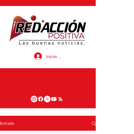
Iniciar sesión
Entrada