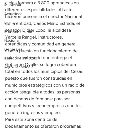
ciclos formará a 5.800 aprendices en 
Municipal
diferentes especialidades. Al acto 
Actualidad
hicieron presencia el director Nacional 
Locales
de la entidad, Carlos Mario Estrada, el 
senador Didier Lobo, la alcaldesa 
Entretenimiento
Yarcelis Rangel, instructores, 
Nacional
aprendices y comunidad en general.
Generales
Con la puesta en funcionamiento de 
esta, la sexta sede que entrega el 
Categoría sin título
Gobierno Ovalle, se logra cobertura 
Agro-Tecnología
total en todos los municipios del Cesar, 
puesto que fueron construidas en 
municipios estratégicos con un radio de 
acción asequible a todas las personas 
con deseos de formarse para ser 
competitivos y crear empresas que les 
generen ingresos y empleo.
Para esta zona céntrica del 
Departamento se ofertaron programas 