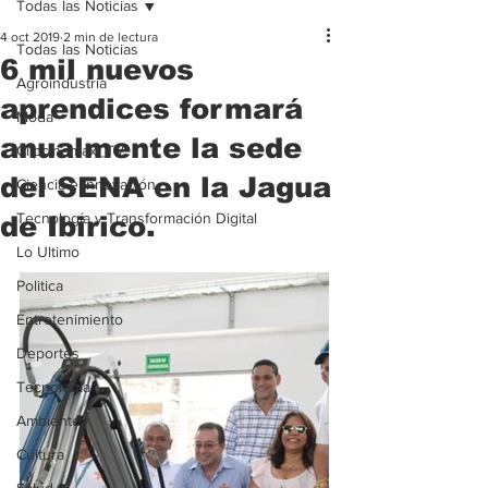
Todas las Noticias
4 oct 2019
2 min de lectura
Todas las Noticias
6 mil nuevos
Agroindustria
aprendices formará
Moda
anualmente la sede
Clipcinemax_TV
del SENA en la Jagua
Ciencia e Innovación
Tecnología y Transformación Digital
de Ibirico.
Lo Ultimo
Politica
Entretenimiento
Deportes
Tecnologia
Ambiente
Cultura