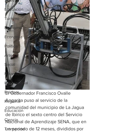
Salud
Educación
Turismo
Economía
Economía
Política
Arte
Social
Farandula
Internacional
Folclore
El Gobernador Francisco Ovalle 
Angarita puso al servicio de la 
Regional
comunidad del municipio de La Jagua 
Educación
de Ibirico el sexto centro del Servicio 
Ciencia
Nacional de Aprendizaje SENA, que en 
un periodo de 12 meses, divididos por 
Transporte