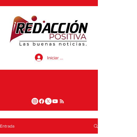
Iniciar sesión
Entrada