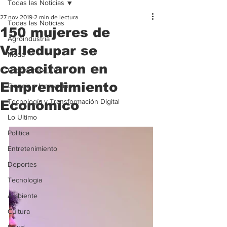
Todas las Noticias
27 nov 2019
2 min de lectura
Todas las Noticias
150 mujeres de
Agroindustria
Valledupar se
Moda
capacitaron en
Clipcinemax_TV
Emprendimiento
Ciencia e Innovación
Tecnología y Transformación Digital
Económico
Lo Ultimo
Politica
Entretenimiento
Deportes
Tecnologia
Ambiente
Cultura