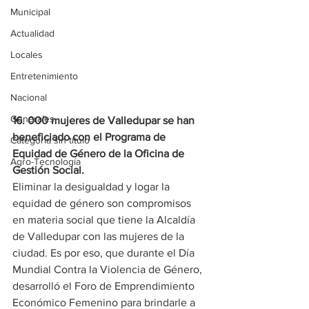
Municipal
Actualidad
Locales
Entretenimiento
Nacional
Generales
16. 000 mujeres de Valledupar se han 
beneficiado con el Programa de 
Categoría sin título
Equidad de Género de la Oficina de 
Agro-Tecnología
Gestión Social.
Eliminar la desigualdad y logar la 
equidad de género son compromisos 
en materia social que tiene la Alcaldía 
de Valledupar con las mujeres de la 
ciudad. Es por eso, que durante el Día 
Mundial Contra la Violencia de Género, 
desarrolló el Foro de Emprendimiento 
Económico Femenino para brindarle a 