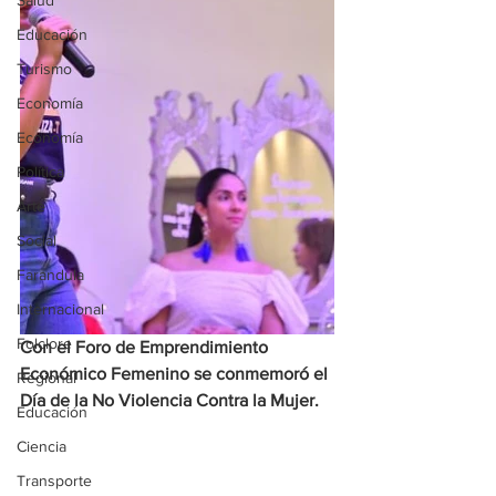
Salud
Educación
Turismo
Economía
Economía
Política
Arte
Social
Farandula
Internacional
Folclore
Con el Foro de Emprendimiento 
Económico Femenino se conmemoró el 
Regional
Día de la No Violencia Contra la Mujer.
Educación
Ciencia
Transporte