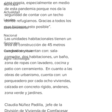
casa propia, especialmente en medio 
Municipal
de esta pandemia porque nos da la 
Actualidad
seguridad de contar con un techo 
Locales
donde refugiarnos. Gracias a todos los 
que hicieron esto posible”. 
Entretenimiento
Nacional
Las unidades habitacionales tienen un 
Generales
área de construcción de 45 metros 
cuadrados y cuentan con: sala-
Categoría sin título
comedor, dos habitaciones, un baño, 
Agro-Tecnología
zona de ropas con lavadero, cocina y 
patio con cerramiento.  En cuanto a las 
obras de urbanismo, cuenta con: un 
parqueadero por cada ocho viviendas, 
calzada en concreto rígido, andenes, 
zona verde y jardines.
Claudia Núñez Padilla,  jefe de la 
División de Vivienda de Comfacesar 