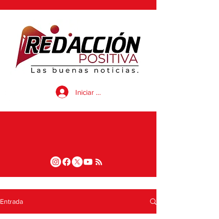
Iniciar sesión
Entrada