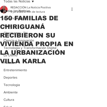
Todas las Noticias
REDACCIÓN La Noticia Positiva
Todas las Noticias
9 jul 2020
2 min de lectura
150 FAMILIAS DE
Agroindustria
CHIRIGUANÁ
Moda
Clipcinemax_TV
RECIBIERON SU
Ciencia e Innovación
VIVIENDA PROPIA EN
Tecnología y Transformación Digital
LA URBANIZACIÓN
Lo Ultimo
VILLA KARLA
Politica
Entretenimiento
Deportes
Tecnologia
Ambiente
Cultura