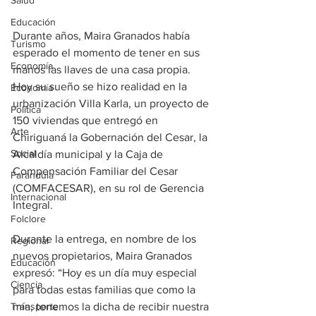
Salud
Educación
Durante años, Maira Granados había 
Turismo
esperado el momento de tener en sus 
Economía
manos las llaves de una casa propia. 
Hoy su sueño se hizo realidad en la 
Economía
urbanización Villa Karla, un proyecto de 
Política
150 viviendas que entregó en 
Arte
Chiriguaná la Gobernación del Cesar, la 
Social
Alcaldía municipal y la Caja de 
Compensación Familiar del Cesar 
Farandula
(COMFACESAR), en su rol de Gerencia 
Internacional
Integral. 
Folclore
Durante la entrega, en nombre de los 
Regional
nuevos propietarios, Maira Granados 
Educación
expresó: “Hoy es un día muy especial 
Ciencia
para todas estas familias que como la 
Transporte
mía, tenemos la dicha de recibir nuestra 