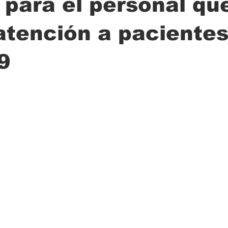
 para el personal qu
atención a paciente
ción
Ciencia
Transporte
Municipal
Actualidad
9