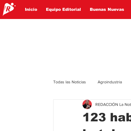
Inicio
Equipo Editorial
Buenas Nuevas
Todas las Noticias
Agroindustria
REDACCIÓN La Notic
Lo Ultimo
Politica
Entret
123 hab
Educación
Turismo
Econ