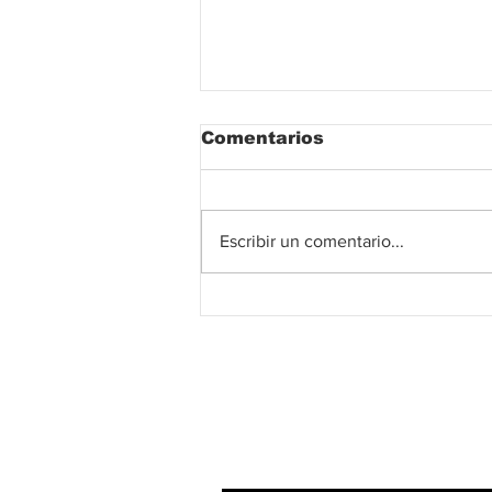
Comentarios
Escribir un comentario...
Encuentra calma en 5
minutos con la técnica
de Marian Rojas
Suscribete!