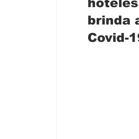
hoteles
brinda 
Folclore
Regional
Educa
Covid-1