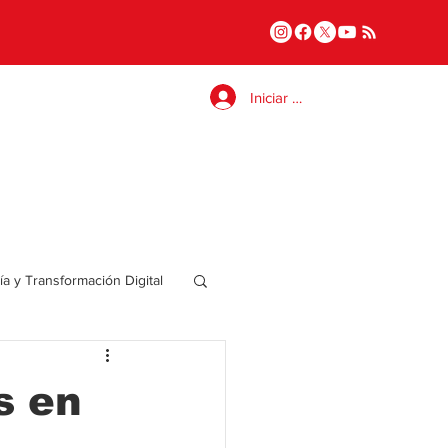
Iniciar sesión
a y Transformación Digital
Salud
s en
a
Internacional