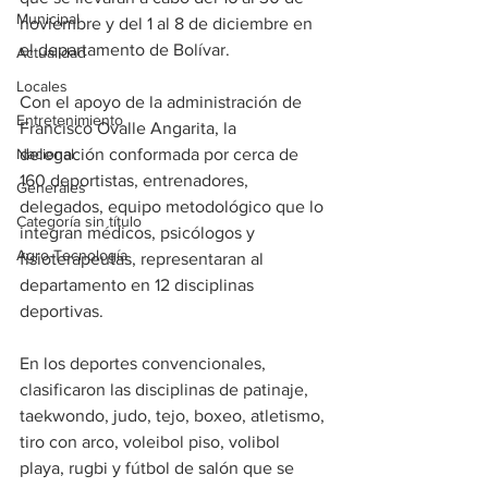
Municipal
noviembre y del 1 al 8 de diciembre en 
el departamento de Bolívar.
Actualidad
Locales
Con el apoyo de la administración de 
Entretenimiento
Francisco Ovalle Angarita, la 
Nacional
delegación conformada por cerca de 
160 deportistas, entrenadores, 
Generales
delegados, equipo metodológico que lo 
Categoría sin título
integran médicos, psicólogos y 
Agro-Tecnología
fisioterapeutas, representaran al 
departamento en 12 disciplinas 
deportivas. 
En los deportes convencionales, 
clasificaron las disciplinas de patinaje, 
taekwondo, judo, tejo, boxeo, atletismo, 
tiro con arco, voleibol piso, volibol 
playa, rugbi y fútbol de salón que se 