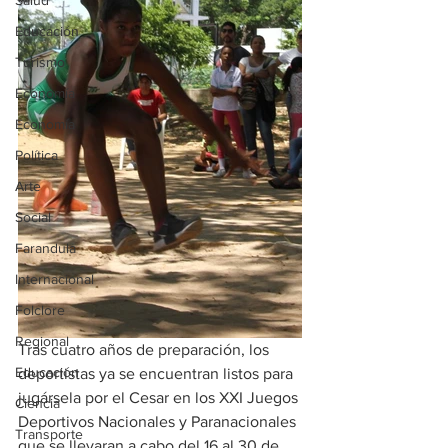
Salud
Educación
Turismo
Economía
Economía
Política
Arte
Social
Farandula
Internacional
Folclore
Regional
Tras cuatro años de preparación, los 
Educación
deportistas ya se encuentran listos para 
jugársela por el Cesar en los XXI Juegos 
Ciencia
Deportivos Nacionales y Paranacionales 
Transporte
que se llevaran a cabo del 16 al 30 de 