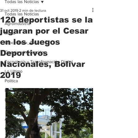
Todas las Noticias
31 oct 2019
2 min de lectura
Todas las Noticias
120 deportistas se la
Agroindustria
jugaran por el Cesar
Moda
en los Juegos
Clipcinemax_TV
Deportivos
Ciencia e Innovación
Tecnología y Transformación Digital
Nacionales, Bolívar
Lo Ultimo
2019
Politica
Entretenimiento
Deportes
Tecnologia
Ambiente
Cultura