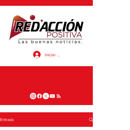
Iniciar sesión
Entrada